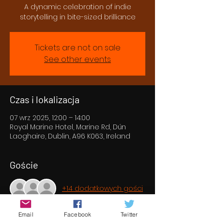
A dynamic celebration of indie
storytelling in bite-sized brilliance
Tickets are not on sale
See other events
Czas i lokalizacja
07 wrz 2025, 12:00 – 14:00
Royal Marine Hotel, Marine Rd, Dún
Laoghaire, Dublin, A96 K063, Ireland
Goście
+14 dodatkowych gości
Email
Facebook
Twitter