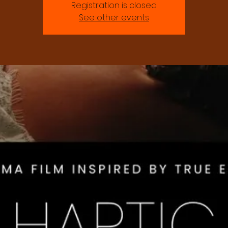
Registration is closed
See other events