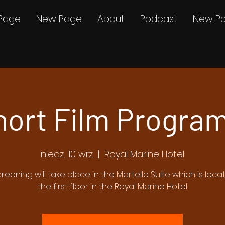
Page
New Page
About
Podcast
New P
hort Film Program
niedz., 10 wrz
  |  
Royal Marine Hotel
creening will take place in the Martello Suite which is loc
the first floor in the Royal Marine Hotel.