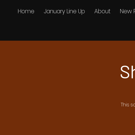
Home
January Line Up
About
New 
S
This s