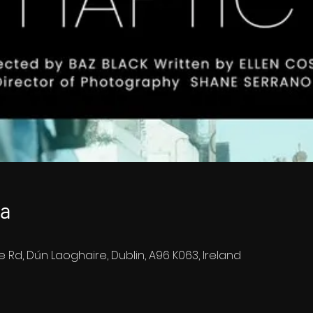
ja
e Rd, Dún Laoghaire, Dublin, A96 K063, Ireland