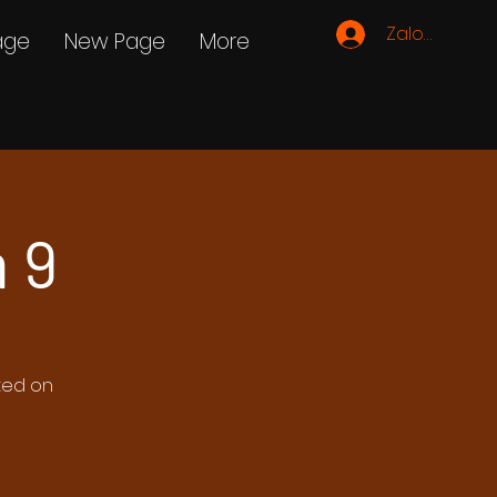
Zaloguj się
age
New Page
More
 9
ated on