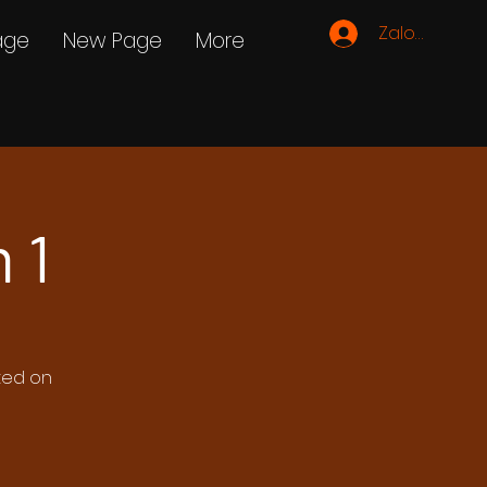
Zaloguj się
age
New Page
More
 1
ated on