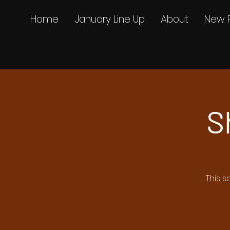
Home
January Line Up
About
New 
S
This s