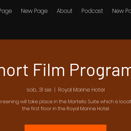
Page
New Page
About
Podcast
New P
hort Film Program
sob., 31 sie
  |  
Royal Marine Hotel
creening will take place in the Martello Suite which is loc
the first floor in the Royal Marine Hotel.