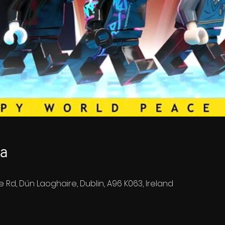
ja
e Rd, Dún Laoghaire, Dublin, A96 K063, Ireland