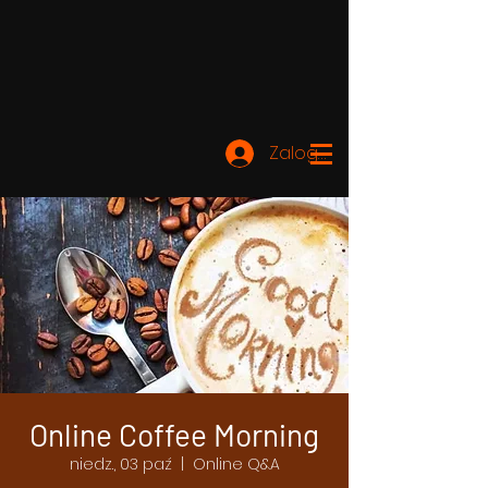
Zaloguj się
Online Coffee Morning
niedz., 03 paź
  |  
Online Q&A