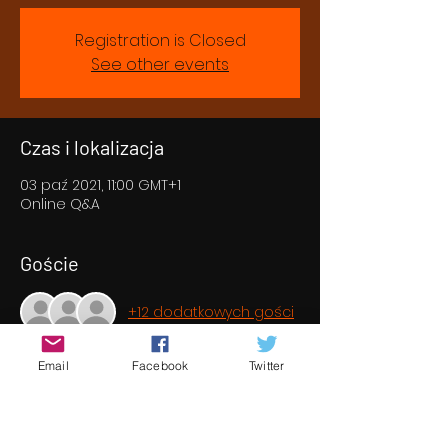
Registration is Closed
See other events
Czas i lokalizacja
03 paź 2021, 11:00 GMT+1
Online Q&A
Goście
+12 dodatkowych gości
Email
Facebook
Twitter
O wydarzeniu
Grab a coffee and teet some of the 
directors, writers and actors who are 