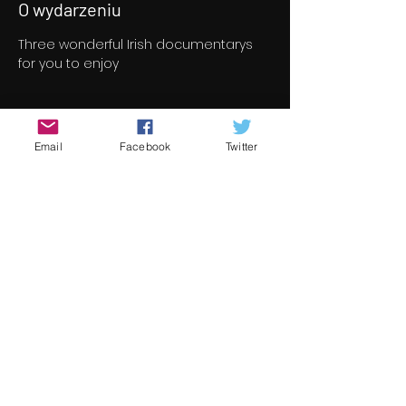
O wydarzeniu
Three wonderful Irish documentarys 
for you to enjoy
Bilety
Email
Facebook
Twitter
Sprzedaż zakończona
Rodzaj biletu
Documentary Program
Cena
8,00 €