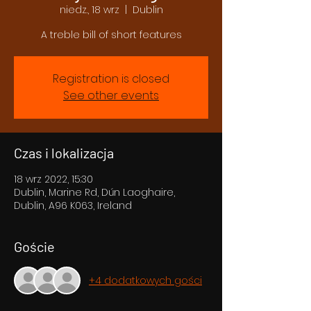
niedz., 18 wrz
  |  
Dublin
A treble bill of short features
Registration is closed
See other events
Czas i lokalizacja
18 wrz 2022, 15:30
Dublin, Marine Rd, Dún Laoghaire,
Dublin, A96 K063, Ireland
Goście
+4 dodatkowych gości