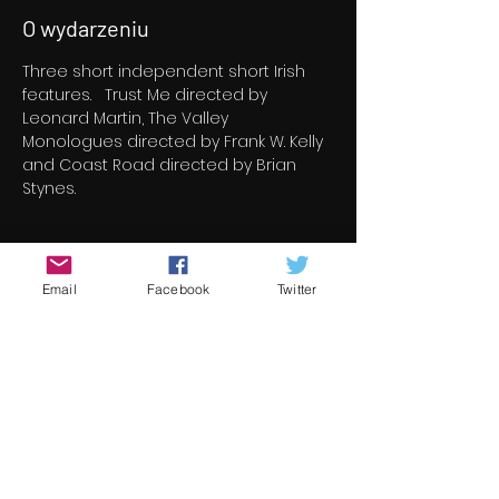
O wydarzeniu
Three short independent short Irish 
features.   Trust Me directed by 
Leonard Martin, The Valley 
Monologues directed by Frank W. Kelly 
and Coast Road directed by Brian 
Stynes.
Bilety
Email
Facebook
Twitter
Sprzedaż zakończona
Rodzaj biletu
Coast Road & Trust Me
Więcej informacji
Cena