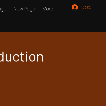
Zaloguj się
age
New Page
More
duction