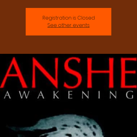
Registration is Closed
See other events