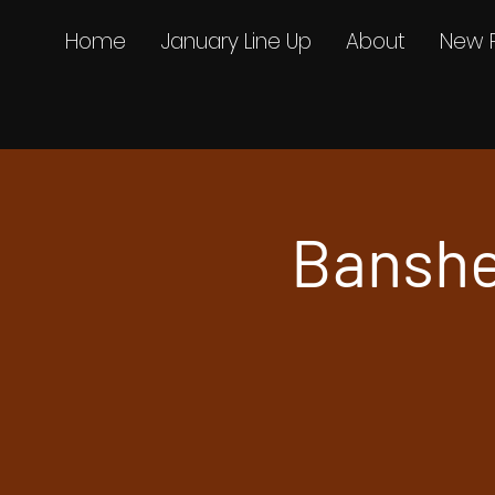
Home
January Line Up
About
New 
Banshe