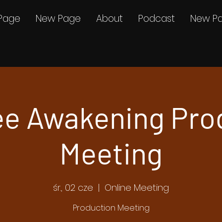
Page
New Page
About
Podcast
New P
e Awakening Pro
Meeting
śr., 02 cze
  |  
Online Meeting
Production Meeting