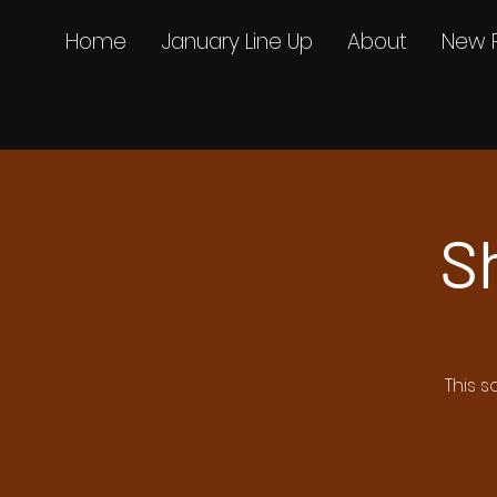
Home
January Line Up
About
New 
S
This s