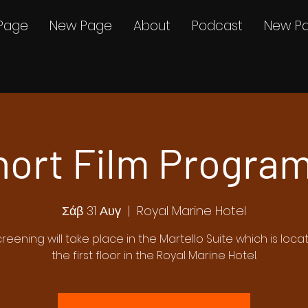
Page
New Page
About
Podcast
New P
hort Film Program
Σάβ 31 Αυγ
  |  
Royal Marine Hotel
creening will take place in the Martello Suite which is loc
the first floor in the Royal Marine Hotel.