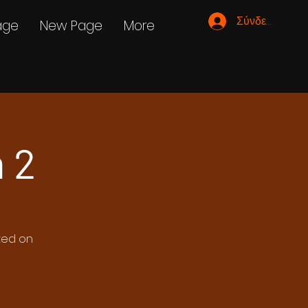
Σύνδεση
age
New Page
More
 2
ated on