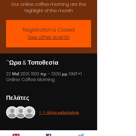
Our online coffee morning are the
highlight of the month
Registration is Closed
See other events
΄'Ωρα & Τοποθεσία
22 Μαΐ 2021, 11:00 π.μ. – 12:00 μ.μ. GMT+1
Online Coffee Morning
Πελάτες
+ 4 άλλοι καλεσμένοι
Σχετικά με την εκδήλωση