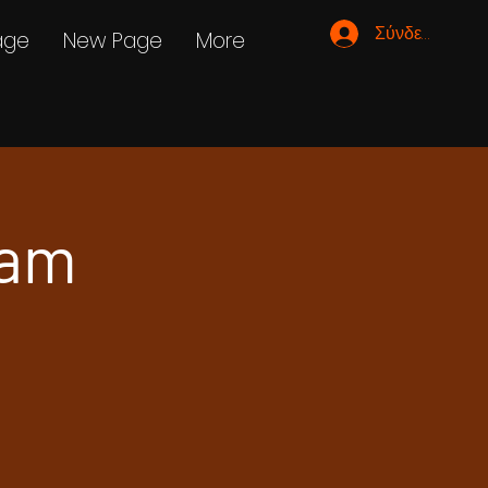
Σύνδεση
age
New Page
More
ram