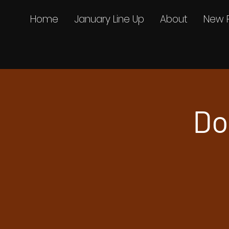
Home
January Line Up
About
New 
Do