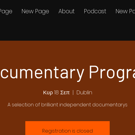
Page
New Page
About
Podcast
New P
cumentary Prog
Κυρ 18 Σεπ
  |  
Dublin
A selection of brilliant independent documentarys
Registration is closed