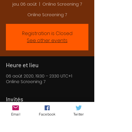
jeu. 06 août
  |  
Online Screening 7
Online Screening 7
Registration is Closed
See other events
Heure et lieu
06 août 2020, 19:30 – 23:30 UTC+1
Online Screening 7
Invités
+ 53 autres invités
Email
Facebook
Twitter