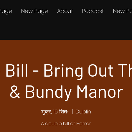
Page
New Page
About
Podcast
New P
Bill - Bring Out 
& Bundy Manor
शुक्र, 16 सित॰
  |  
Dublin
A double bill of Horror