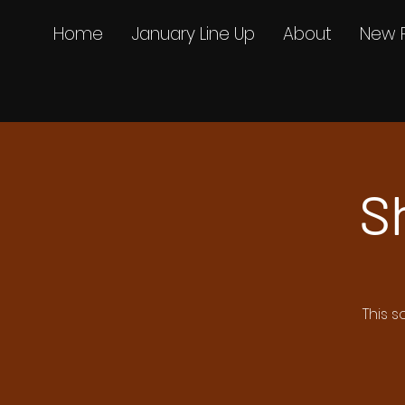
Home
January Line Up
About
New 
S
This s