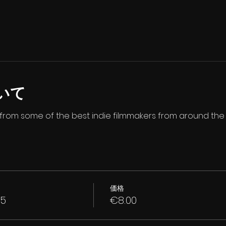
いて
s from some of the best indie filmmakers from around the
価格
 5
€8.00