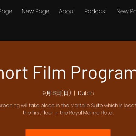
Page
New Page
About
Podcast
New P
hort Film Program
9月18日(日)
  |  
Dublin
creening will take place in the Martello Suite which is loc
the first floor in the Royal Marine Hotel.