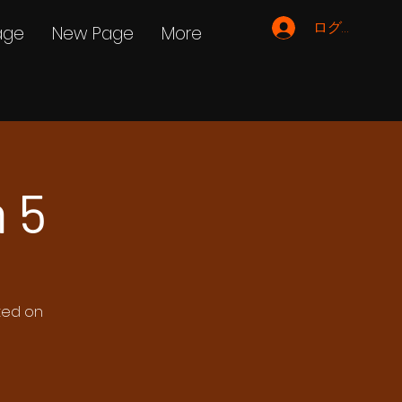
ログイン
age
New Page
More
 5
ated on