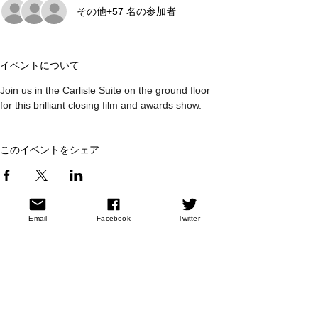
その他+57 名の参加者
イベントについて
Join us in the Carlisle Suite on the ground floor 
for this brilliant closing film and awards show.
このイベントをシェア
Copyright Underground Cinema 2026
Email
Facebook
Twitter