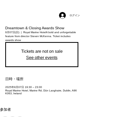
ログイン
Dreamtown & Closing Awards Show
9月07日(日)
  |  
Royal Marine Hotel
A bold and unforgettable
feature from director Steven McKenna. Ticket includes
awards show
Tickets are not on sale
See other events
日時・場所
2025年9月07日 19:30 – 23:00
Royal Marine Hotel, Marine Rd, Dún Laoghaire, Dublin, A96
K063, Ireland
参加者