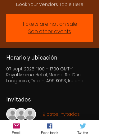
Book Your Vendors Table Here
Tickets are not on sale
See other events
Horario y ubicación
07 sept 2025, 11:00 – 17:00 GMT+1
Royal Mairne Hotel, Marine Rd, Dún
Laoghaire, Dublin, A96 K063, Ireland
Invitados
+9 otros invitados
Email
Facebook
Twitter
Acerca del evento